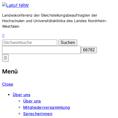
Zum
LaKof
Inhalt
Landeskonferenz der Gleichstellungsbeauftragten der
springen
Hochschulen und Universitätsklinika des Landes Nordrhein-
NRW
Westfalen
Search
for:
Menü
Close
Über uns
Über uns
Mitgliederversammlung
Sprecherinnen