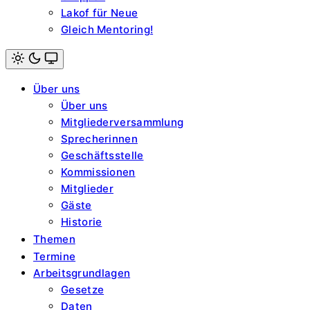
Lakof für Neue
Gleich Mentoring!
Light
mode
Über uns
(click
to
Über uns
switch
Mitgliederversammlung
to
dark)
Sprecherinnen
Geschäftsstelle
Kommissionen
Mitglieder
Gäste
Historie
Themen
Termine
Arbeitsgrundlagen
Gesetze
Daten