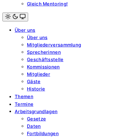
Gleich Mentoring!
Light
mode
Über uns
(click
to
Über uns
switch
Mitgliederversammlung
to
dark)
Sprecherinnen
Geschäftsstelle
Kommissionen
Mitglieder
Gäste
Historie
Themen
Termine
Arbeitsgrundlagen
Gesetze
Daten
Fortbildungen