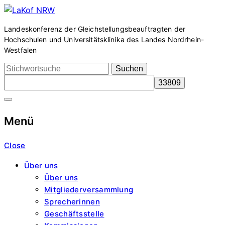
Zum
LaKof
Inhalt
Landeskonferenz der Gleichstellungsbeauftragten der
springen
Hochschulen und Universitätsklinika des Landes Nordrhein-
NRW
Westfalen
Search
for:
Menü
Close
Über uns
Über uns
Mitgliederversammlung
Sprecherinnen
Geschäftsstelle