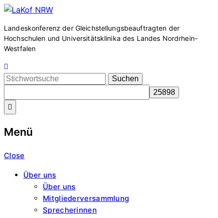
Zum
LaKof
Inhalt
Landeskonferenz der Gleichstellungsbeauftragten der
springen
Hochschulen und Universitätsklinika des Landes Nordrhein-
NRW
Westfalen
Search
for:
Menü
Close
Über uns
Über uns
Mitgliederversammlung
Sprecherinnen