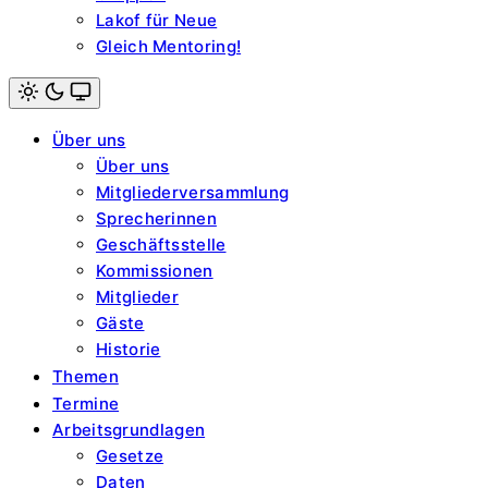
Lakof für Neue
Gleich Mentoring!
Light
mode
Über uns
(click
to
Über uns
switch
Mitgliederversammlung
to
dark)
Sprecherinnen
Geschäftsstelle
Kommissionen
Mitglieder
Gäste
Historie
Themen
Termine
Arbeitsgrundlagen
Gesetze
Daten