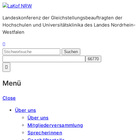
Zum
LaKof
Inhalt
Landeskonferenz der Gleichstellungsbeauftragten der
springen
Hochschulen und Universitätsklinika des Landes Nordrhein-
NRW
Westfalen
Search
for:
Menü
Close
Über uns
Über uns
Mitgliederversammlung
Sprecherinnen