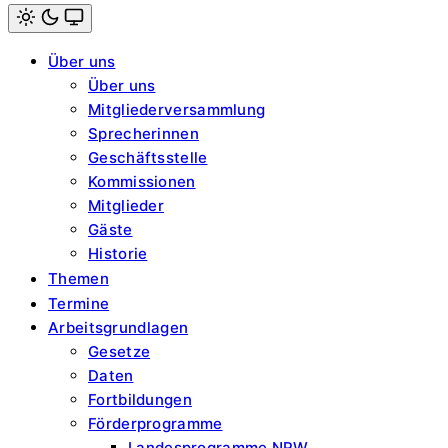
Light
mode
Über uns
(click
to
Über uns
switch
Mitgliederversammlung
to
dark)
Sprecherinnen
Geschäftsstelle
Kommissionen
Mitglieder
Gäste
Historie
Themen
Termine
Arbeitsgrundlagen
Gesetze
Daten
Fortbildungen
Förderprogramme
Landesprogramme NRW