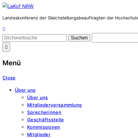
Zum
LaKof
Inhalt
Landeskonferenz der Gleichstellungsbeauftragten der Hochschule
springen
NRW
Search
for:
Menü
Close
Über uns
Über uns
Mitgliederversammlung
Sprecherinnen
Geschäftsstelle
Kommissionen
Mitglieder